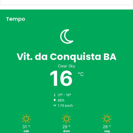
Tempo
Vit. da Conquista BA
Clear Sky
16
℃
31º - 16º
88%
1.76 km/h
31
29
28
℃
℃
℃
sáb
dom
seg