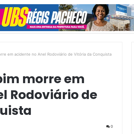
aleatório
re em acidente no Anel Rodoviário de Vitória da Conquista
bim morre em
l Rodoviário de
uista
0