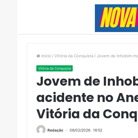
Início
/
Vitória da Conquista
/
Jovem de Inhobim mor
Vitória da Conquista
Jovem de Inho
acidente no Ane
Vitória da Conq
Redação
06/02/2026 . 16:52