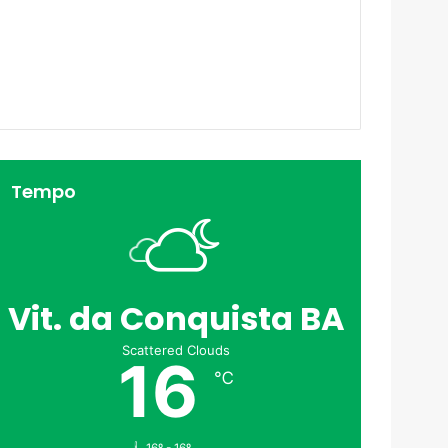
Tempo
Vit. da Conquista BA
Scattered Clouds
16
℃