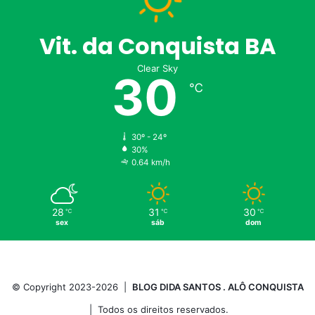
Vit. da Conquista BA
Clear Sky
30
℃
30º - 24º
30%
0.64 km/h
28
31
30
℃
℃
℃
sex
sáb
dom
© Copyright 2023-2026 |
BLOG DIDA SANTOS . ALÔ CONQUISTA
| Todos os direitos reservados.