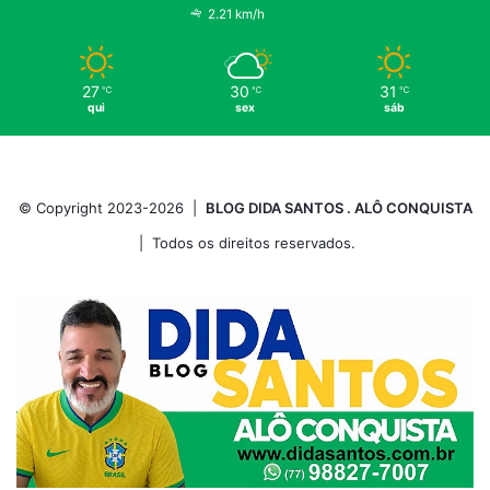
2.21 km/h
27
30
31
℃
℃
℃
qui
sex
sáb
© Copyright 2023-2026 |
BLOG DIDA SANTOS . ALÔ CONQUISTA
| Todos os direitos reservados.