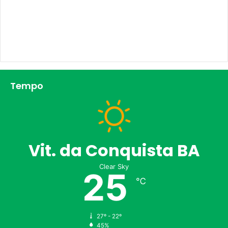
Tempo
Vit. da Conquista BA
Clear Sky
25
℃
27º - 22º
45%