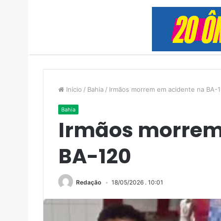
Início
/
Bahia
/
Irmãos morrem em acidente na BA-
Bahia
Irmãos morrem
BA-120
Redação
18/05/2026 . 10:01