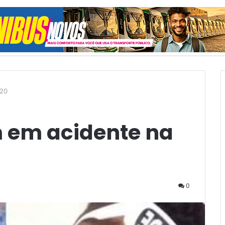
aleatório
120
 em acidente na
0