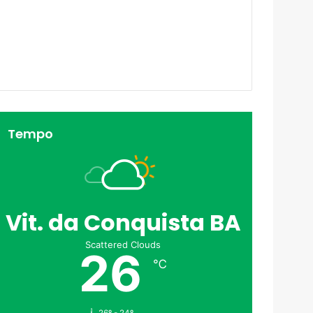
Tempo
Vit. da Conquista BA
Scattered Clouds
26
℃