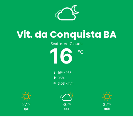
Vit. da Conquista BA
Scattered Clouds
16
℃
16º - 16º
95%
3.08 km/h
27
30
32
℃
℃
℃
qui
sex
sáb