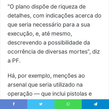
“O plano dispõe de riqueza de
detalhes, com indicações acerca do
que seria necessário para a sua
execução, e, até mesmo,
descrevendo a possibilidade da
ocorrência de diversas mortes”, diz
a PF.
Há, por exemplo, menções ao
arsenal que seria utilizado na
operação — que inclui pistolas e
civis comumente usados por
Facebook
Twitter
WhatsApp
Telegram