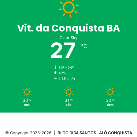
Vit. da Conquista BA
Clear Sky
27
℃
30º - 24º
42%
2.38 km/h
30
31
30
℃
℃
℃
sex
sáb
dom
© Copyright 2023-2026 |
BLOG DIDA SANTOS . ALÔ CONQUISTA